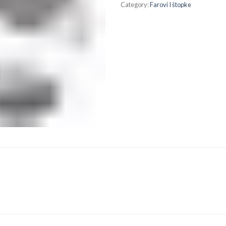
Category:
Farovi I štopke