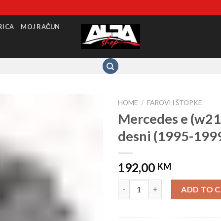
RICA
MOJ RAČUN
HOME
/
FAROVI I ŠTOPKE
Mercedes e (w210
desni (1995-199
192,00
KM
Mercedes e (w210) -far desni (
ADD TO 