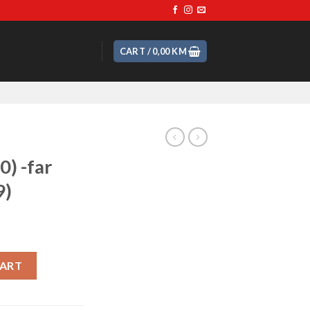
CART /
0,00
KM
) -far
9)
1995-1999) quantity
CART